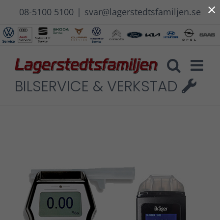
×
Fortsätt
08-5100 5100
|
svar@lagerstedtsfamiljen.se
till
innehållet
BILSERVICE & VERKSTAD