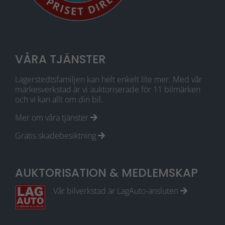
Statistik
För att vi ska
kunna
förbättra
VÅRA TJÄNSTER
webbplatsens
funktionalitet
Lagerstedtsfamiljen kan helt enkelt lite mer. Med vår
och
märkesverkstad är vi auktoriserade för 11 bilmärken
uppbyggnad,
och vi kan allt om din bil.
baserat på
hur den
Mer om våra tjänster
används.
Gratis skadebesiktning
Upplevelse
AUKTORISATION & MEDLEMSKAP
För att vår
webbplats
Vår bilverkstad är LagAuto-ansluten
ska prestera
så bra som
möjligt under