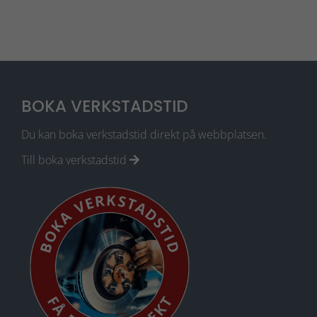
BOKA VERKSTADSTID
Du kan boka verkstadstid direkt på webbplatsen.
Nödvändiga
Till boka verkstadstid
Dessa cookies
går inte att
välja bort. De
behövs för att
webbplatsen
över huvud
taget ska
fungera.