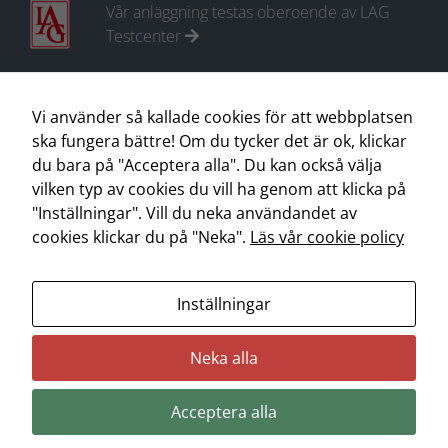
ditt besök.
Vår anläggning testas oberoende av LAG
Om du nekar
Testcenter
dessa
cookies
kommer viss
Medlem i Motorbranschens Riksförbund
funktionalitet
Vi använder så kallade cookies för att webbplatsen
att försvinna
ska fungera bättre! Om du tycker det är ok, klickar
från webben.
du bara på "Acceptera alla". Du kan också välja
vilken typ av cookies du vill ha genom att klicka på
"Inställningar". Vill du neka användandet av
KONTAKT
Marknadsföring
cookies klickar du på "Neka".
Läs vår cookie policy
Genom att dela
Lagerstedts Bil, bilverkstad i Högdalen
med dig av dina
intressen och ditt
Inställningar
beteende när du
surfar ökar du
Neka alla
chansen att få se
personligt
anpassat innehåll
Acceptera alla
och erbjudanden.