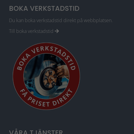
BOKA VERKSTADSTID
Du kan boka verkstadstid direkt på webbplatsen.
Till boka verkstadstid
Nödvändiga
Dessa cookies
går inte att
välja bort. De
behövs för att
webbplatsen
över huvud
taget ska
fungera.
Statistik
För att vi ska
VÅRA TJÄNSTER