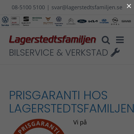
×
Fortsätt
08-5100 5100
|
svar@lagerstedtsfamiljen.se
till
innehållet
BILSERVICE & VERKSTAD
PRISGARANTI HOS
LAGERSTEDTSFAMILJE
Vi på