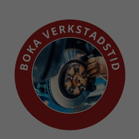
intressen och ditt
beteende när du
surfar ökar du
chansen att få se
personligt
anpassat innehåll
och erbjudanden.