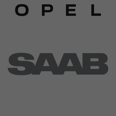
Upplevelse
För att vår
webbplats
ska prestera
så bra som
möjligt under
ditt besök.
Om du nekar
dessa
cookies
kommer viss
funktionalitet
att försvinna
från webben.
Marknadsföring
Genom att dela
med dig av dina