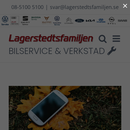
×
Fortsätt
08-5100 5100
|
svar@lagerstedtsfamiljen.se
till
innehållet
BILSERVICE & VERKSTAD