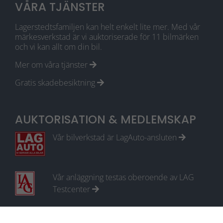
VÅRA TJÄNSTER
Lagerstedtsfamiljen kan helt enkelt lite mer. Med vår
märkesverkstad är vi auktoriserade för 11 bilmärken
och vi kan allt om din bil.
Mer om våra tjänster
Gratis skadebesiktning
AUKTORISATION & MEDLEMSKAP
Vår bilverkstad är LagAuto-ansluten
Vår anläggning testas oberoende av LAG
Testcenter
Medlem i Motorbranschens Riksförbund