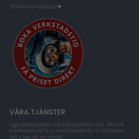
funktionalitet
Till boka verkstadstid
att försvinna
från webben.
Marknadsföring
Genom att dela
med dig av dina
intressen och ditt
beteende när du
surfar ökar du
chansen att få se
personligt
anpassat innehåll
och erbjudanden.
VÅRA TJÄNSTER
Lagerstedtsfamiljen kan helt enkelt lite mer. Med vår
märkesverkstad är vi auktoriserade för 11 bilmärken
och vi kan allt om din bil.