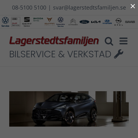
×
Fortsätt
08-5100 5100
|
svar@lagerstedtsfamiljen.se
till
innehållet
BILSERVICE & VERKSTAD